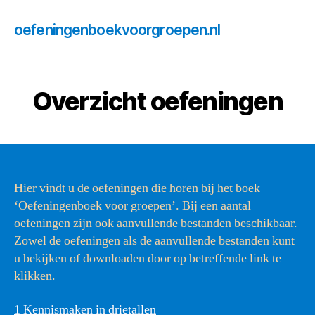
oefeningenboekvoorgroepen.nl
Overzicht oefeningen
Hier vindt u de oefeningen die horen bij het boek
‘Oefeningenboek voor groepen’. Bij een aantal
oefeningen zijn ook aanvullende bestanden beschikbaar.
Zowel de oefeningen als de aanvullende bestanden kunt
u bekijken of downloaden door op betreffende link te
klikken.
1 Kennismaken in drietallen